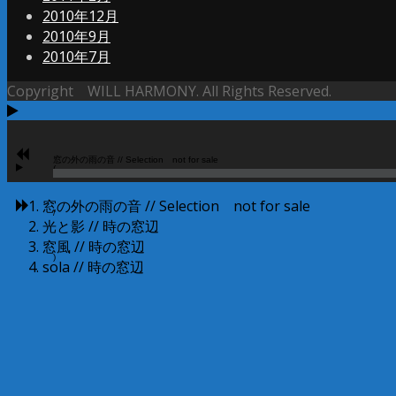
2010年12月
2010年9月
2010年7月
Copyright WILL HARMONY. All Rights Reserved.
音
声
窓の外の雨の音 //
Selection not for sale
プ
(
レ
窓の外の雨の音 //
Selection not for sale
ー
/
光と影 //
時の窓辺
ヤ
窓風 //
時の窓辺
ー
)
sola //
時の窓辺