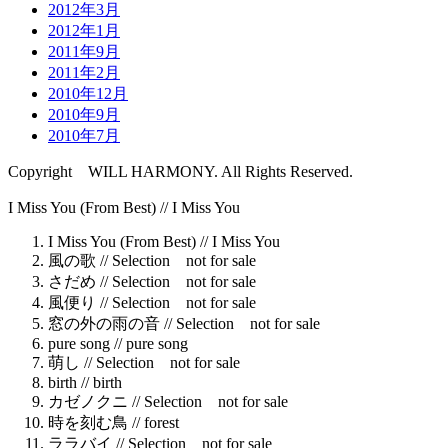
2012年3月
2012年1月
2011年9月
2011年2月
2010年12月
2010年9月
2010年7月
Copyright WILL HARMONY. All Rights Reserved.
I Miss You (From Best) //
I Miss You
I Miss You (From Best) //
I Miss You
風の歌 //
Selection not for sale
さだめ //
Selection not for sale
風便り //
Selection not for sale
窓の外の雨の音 //
Selection not for sale
pure song //
pure song
萌し //
Selection not for sale
birth //
birth
カゼノクニ //
Selection not for sale
時を刻む鳥 //
forest
ララバイ //
Selection not for sale