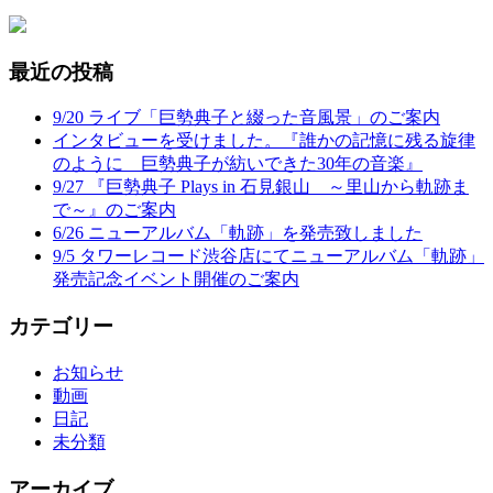
最近の投稿
9/20 ライブ「巨勢典子と綴った音風景」のご案内
インタビューを受けました。『誰かの記憶に残る旋律
のように 巨勢典子が紡いできた30年の音楽』
9/27 『巨勢典子 Plays in 石見銀山 ～里山から軌跡ま
で～』のご案内
6/26 ニューアルバム「軌跡」を発売致しました
9/5 タワーレコード渋谷店にてニューアルバム「軌跡」
発売記念イベント開催のご案内
カテゴリー
お知らせ
動画
日記
未分類
アーカイブ