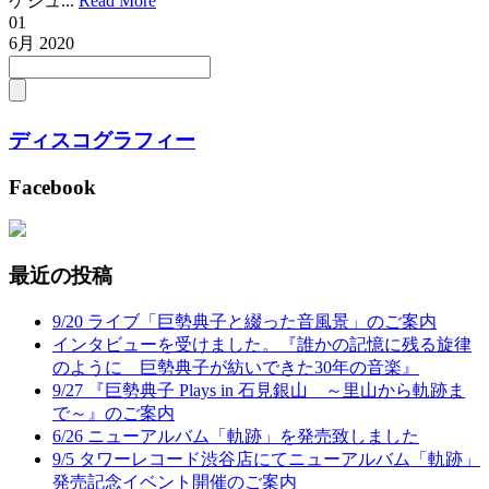
ケジュ...
Read More
01
6月
2020
ディスコグラフィー
Facebook
最近の投稿
9/20 ライブ「巨勢典子と綴った音風景」のご案内
インタビューを受けました。『誰かの記憶に残る旋律
のように 巨勢典子が紡いできた30年の音楽』
9/27 『巨勢典子 Plays in 石見銀山 ～里山から軌跡ま
で～』のご案内
6/26 ニューアルバム「軌跡」を発売致しました
9/5 タワーレコード渋谷店にてニューアルバム「軌跡」
発売記念イベント開催のご案内