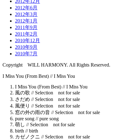
2012年12月
2012年6月
2012年3月
2012年1月
2011年9月
2011年2月
2010年12月
2010年9月
2010年7月
Copyright WILL HARMONY. All Rights Reserved.
I Miss You (From Best) //
I Miss You
I Miss You (From Best) //
I Miss You
風の歌 //
Selection not for sale
さだめ //
Selection not for sale
風便り //
Selection not for sale
窓の外の雨の音 //
Selection not for sale
pure song //
pure song
萌し //
Selection not for sale
birth //
birth
カゼノクニ //
Selection not for sale