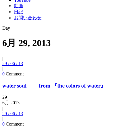
YouTube
動画
日記
お問い合わせ
Day
6月 29, 2013
|
29 / 06 / 13
|
0
Comment
water soul from 『the colors of water』
29
6月
2013
|
29 / 06 / 13
|
0
Comment