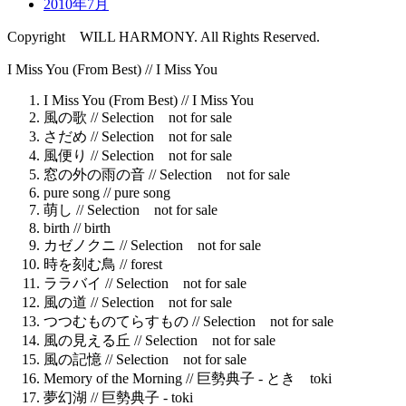
2010年7月
Copyright WILL HARMONY. All Rights Reserved.
I Miss You (From Best) //
I Miss You
I Miss You (From Best) //
I Miss You
風の歌 //
Selection not for sale
さだめ //
Selection not for sale
風便り //
Selection not for sale
窓の外の雨の音 //
Selection not for sale
pure song //
pure song
萌し //
Selection not for sale
birth //
birth
カゼノクニ //
Selection not for sale
時を刻む鳥 //
forest
ララバイ //
Selection not for sale
風の道 //
Selection not for sale
つつむものてらすもの //
Selection not for sale
風の見える丘 //
Selection not for sale
風の記憶 //
Selection not for sale
Memory of the Morning //
巨勢典子 - とき toki
夢幻湖 //
巨勢典子 - toki