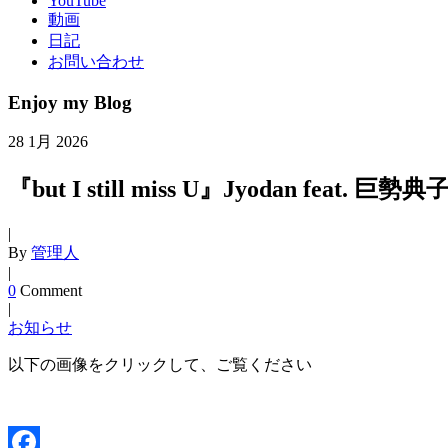
YouTube
動画
日記
お問い合わせ
Enjoy my Blog
28
1月
2026
『but I still miss U』Jyodan feat. 
|
By
管理人
|
0
Comment
|
お知らせ
以下の画像をクリックして、ご覧ください