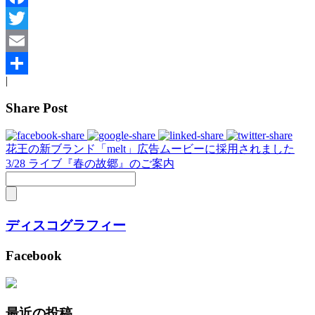
Facebook
Twitter
Email
|
共
Share Post
有
花王の新ブランド「melt」広告ムービーに採用されました
3/28 ライブ『春の故郷』のご案内
ディスコグラフィー
Facebook
最近の投稿