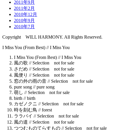
2011年9月
2011年2月
2010年12月
2010年9月
2010年7月
Copyright WILL HARMONY. All Rights Reserved.
I Miss You (From Best) //
I Miss You
I Miss You (From Best) //
I Miss You
風の歌 //
Selection not for sale
さだめ //
Selection not for sale
風便り //
Selection not for sale
窓の外の雨の音 //
Selection not for sale
pure song //
pure song
萌し //
Selection not for sale
birth //
birth
カゼノクニ //
Selection not for sale
時を刻む鳥 //
forest
ララバイ //
Selection not for sale
風の道 //
Selection not for sale
つつむものてらすもの //
Selection not for sale