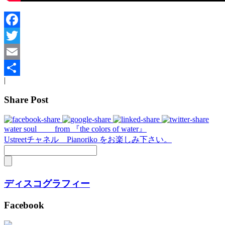
Facebook
Twitter
Email
|
共
Share Post
有
water soul from 『the colors of water』
Ustreetチャネル Pianoriko をお楽しみ下さい。
ディスコグラフィー
Facebook