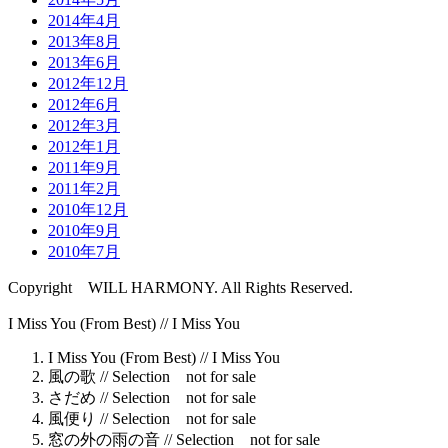
2014年4月
2013年8月
2013年6月
2012年12月
2012年6月
2012年3月
2012年1月
2011年9月
2011年2月
2010年12月
2010年9月
2010年7月
Copyright WILL HARMONY. All Rights Reserved.
I Miss You (From Best) //
I Miss You
I Miss You (From Best) //
I Miss You
風の歌 //
Selection not for sale
さだめ //
Selection not for sale
風便り //
Selection not for sale
窓の外の雨の音 //
Selection not for sale