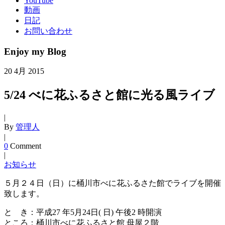
YouTube
動画
日記
お問い合わせ
Enjoy my Blog
20
4月
2015
5/24 べに花ふるさと館に光る風ライブ
|
By
管理人
|
0
Comment
|
お知らせ
５月２４日（日）に桶川市べに花ふるさた館でライブを開催
致します。
と き：平成27 年5月24日( 日) 午後2 時開演
ところ：桶川市べに花ふるさと館 母屋２階