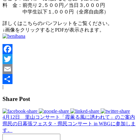
料 金：前売り２,５００円／当日３,０００円
中学生以下１,０００円（全席自由席）
詳しくはこちらのパンフレットをご覧ください。
↓画像をクリックするとPDFが表示されます。
Facebook
Twitter
Email
|
共
Share Post
有
4月12日 里山コンサート「霞薫る風に誘われて」のご案内
県民の日幕張フェスタ・県民コンサート in WBGに参加しま
す。